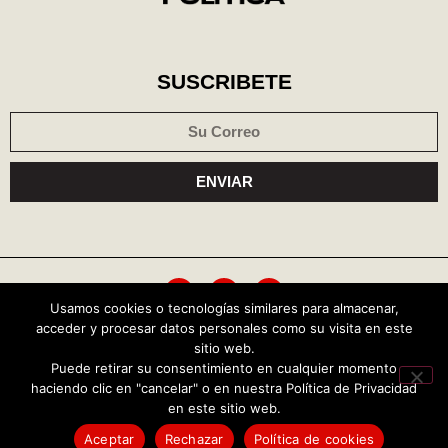
SUSCRIBETE
ENVIAR
Usamos cookies o tecnologías similares para almacenar,
acceder y procesar datos personales como su visita en este
Política de cookies
Aviso de privacidad
sitio web.
Puede retirar su consentimiento en cualquier momento
haciendo clic en "cancelar" o en nuestra Política de Privacidad
Copyright © 2026 Central Política
en este sitio web.
TENDENCIAS HOY
Aceptar
Rechazar
Política de cookies