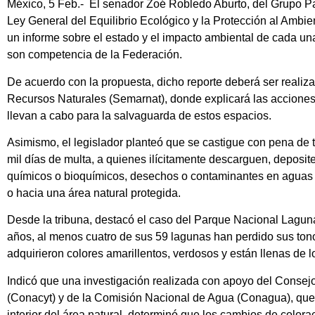
México, 5 Feb.- El senador Zoé Robledo Aburto, del Grupo Pa
Ley General del Equilibrio Ecológico y la Protección al Ambien
un informe sobre el estado y el impacto ambiental de cada una
son competencia de la Federación.
De acuerdo con la propuesta, dicho reporte deberá ser realiz
Recursos Naturales (Semarnat), donde explicará las acciones d
llevan a cabo para la salvaguarda de estos espacios.
Asimismo, el legislador planteó que se castigue con pena de t
mil días de multa, a quienes ilícitamente descarguen, depositen
químicos o bioquímicos, desechos o contaminantes en aguas 
o hacia una área natural protegida.
Desde la tribuna, destacó el caso del Parque Nacional Lagun
años, al menos cuatro de sus 59 lagunas han perdido sus tonos
adquirieron colores amarillentos, verdosos y están llenas de l
Indicó que una investigación realizada con apoyo del Consej
(Conacyt) y de la Comisión Nacional de Agua (Conagua), que mo
interior del área natural, determinó que los cambios de color