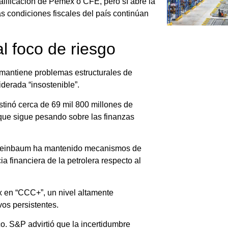
alificación de Pemex o CFE, pero sí abre la
as condiciones fiscales del país continúan
l foco de riesgo
a mantiene problemas estructurales de
iderada “insostenible”.
tinó cerca de 69 mil 800 millones de
 que sigue pesando sobre las finanzas
heinbaum
ha mantenido mecanismos de
 financiera de la petrolera respecto al
ex en “CCC+”, un nivel altamente
vos persistentes.
o. S&P advirtió que la incertidumbre