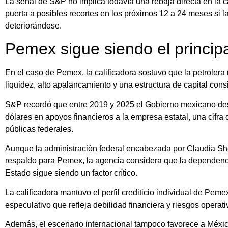
La señal de S&P no implica todavía una rebaja directa en la c
puerta a posibles recortes en los próximos 12 a 24 meses si l
deteriorándose.
Pemex sigue siendo el principa
En el caso de Pemex, la calificadora sostuvo que la petroler
liquidez, alto apalancamiento y una estructura de capital cons
S&P recordó que entre 2019 y 2025 el Gobierno mexicano des
dólares en apoyos financieros a la empresa estatal, una cifra
públicas federales.
Aunque la administración federal encabezada por
Claudia S
respaldo para Pemex, la agencia considera que la dependencia
Estado sigue siendo un factor crítico.
La calificadora mantuvo el perfil crediticio individual de Pem
especulativo que refleja debilidad financiera y riesgos operati
Además, el escenario internacional tampoco favorece a Méxic