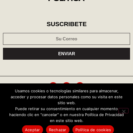
SUSCRIBETE
ENVIAR
Usamos cookies o tecnologías similares para almacenar,
acceder y procesar datos personales como su visita en este
Política de cookies
Aviso de privacidad
sitio web.
Puede retirar su consentimiento en cualquier momento
haciendo clic en "cancelar" o en nuestra Política de Privacidad
Copyright © 2026 Central Política
en este sitio web.
TENDENCIAS HOY
Aceptar
Rechazar
Política de cookies