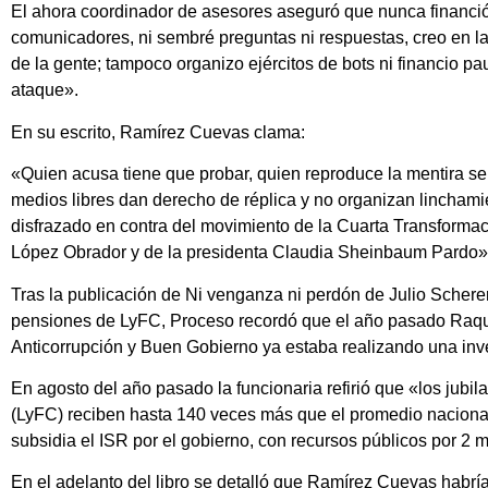
El ahora coordinador de asesores aseguró que nunca financi
comunicadores, ni sembré preguntas ni respuestas, creo en la l
de la gente; tampoco organizo ejércitos de bots ni financio pa
ataque».
En su escrito, Ramírez Cuevas clama:
«Quien acusa tiene que probar, quien reproduce la mentira se
medios libres dan derecho de réplica y no organizan linchami
disfrazado en contra del movimiento de la Cuarta Transforma
López Obrador y de la presidenta Claudia Sheinbaum Pardo
Tras la publicación de Ni venganza ni perdón de Julio Scherer
pensiones de LyFC, Proceso recordó que el año pasado Raquel 
Anticorrupción y Buen Gobierno ya estaba realizando una inve
En agosto del año pasado la funcionaria refirió que «los jubi
(LyFC) reciben hasta 140 veces más que el promedio nacional»
subsidia el ISR por el gobierno, con recursos públicos por 2 
En el adelanto del libro se detalló que Ramírez Cuevas habrí