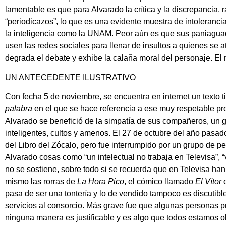
lamentable es que para
Alvarado
la crítica y la discrepancia,
“periodicazos”, lo que es una evidente muestra de intoleranci
la inteligencia como la UNAM. Peor aún es que sus paniag
usen las redes sociales para llenar de insultos a quienes se 
degrada el debate y exhibe la calaña moral del personaje. El r
UN ANTECEDENTE ILUSTRATIVO
Con fecha 5 de noviembre, se encuentra en internet un texto t
palabra
en el que se hace referencia a ese muy respetable p
Alvarado
se benefició de la simpatía de sus compañeros, un 
inteligentes, cultos y amenos. El 27 de octubre del año pasado
del Libro del Zócalo, pero fue interrumpido por un grupo de 
Alvarado
cosas como “un intelectual no trabaja en Televisa”, 
no se sostiene, sobre todo si se recuerda que en Televisa han 
mismo las rorras de
La Hora Pico
, el cómico llamado
El Vítor
o
pasa de ser una tontería y lo de vendido tampoco es discutibl
servicios al consorcio. Más grave fue que algunas personas pr
ninguna manera es justificable y es algo que todos estamos o