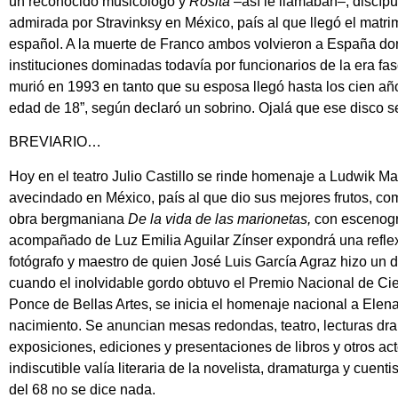
un reconocido musicólogo y
Rosita
–así le llamaban–, discíp
admirada por
Stravinksy
en México, país al que llegó el matri
español. A la muerte de
Franco
ambos volvieron a España dond
instituciones dominadas todavía por funcionarios de la era fa
murió en 1993 en tanto que su esposa llegó hasta los cien añ
edad de 18”, según declaró un sobrino. Ojalá que ese disco 
BREVIARIO…
Hoy en el teatro Julio Castillo se rinde homenaje a
Ludwik Ma
avecindado en México, país al que dio sus mejores frutos, co
obra bergmaniana
De la vida de las marionetas,
con escenogr
acompañado de
Luz Emilia Aguilar Zínser
expondrá una refle
fotógrafo y maestro de quien
José Luis García Agraz
hizo un d
cuando el inolvidable gordo obtuvo el Premio Nacional de C
Ponce de Bellas Artes, se inicia el homenaje nacional a
Elena
nacimiento. Se anuncian mesas redondas, teatro, lecturas dra
exposiciones, ediciones y presentaciones de libros y otros ac
indiscutible valía literaria de la novelista, dramaturga y cuen
del 68 no se dice nada.