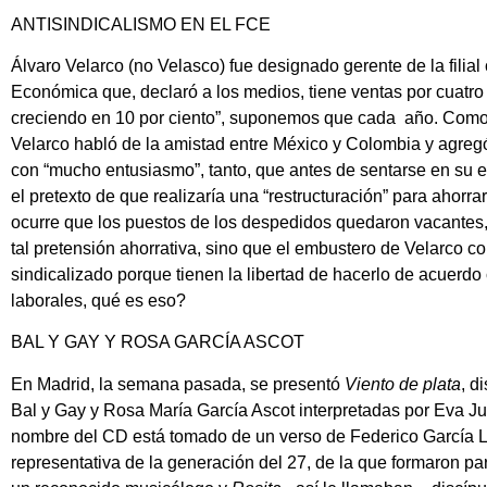
ANTISINDICALISMO EN EL FCE
Álvaro Velarco
(no Velasco) fue designado gerente de la filia
Económica que, declaró a los medios, tiene ventas por cuatro
creciendo en 10 por ciento”, suponemos que cada año. Como 
Velarco
habló de la amistad entre México y Colombia y agreg
con “mucho entusiasmo”, tanto, que antes de sentarse en su e
el pretexto de que realizaría una “restructuración” para ahorr
ocurre que los puestos de los despedidos quedaron vacantes,
tal pretensión ahorrativa, sino que el embustero de
Velarco
cor
sindicalizado porque tienen la libertad de hacerlo de acuerd
laborales, qué es eso?
BAL Y GAY Y ROSA GARCÍA ASCOT
En Madrid, la semana pasada, se presentó
Viento de plata
, d
Bal y Gay
y
Rosa María García Ascot
interpretadas por
Eva Ju
nombre del CD está tomado de un verso de
Federico García 
representativa de la generación del 27, de la que formaron pa