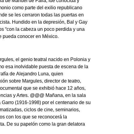
ula de
Manuel de Falla
, fue conocida y
monio como parte del exilio republicano
e se les cerraron todas las puertas en
scista. Hundido en la depresión,
Bal y Gay
os “con la cabeza un poco perdida y una
se pueda conocer en México.
rgules
, el genio teatral nacido en Polonia y
mo esa inolvidable puesta de escena de la
afía de
Alejandro Luna
, quien
xión sobre
Margules
, director de teatro,
ocumental que se exhibió hace 12 años,
iencias y Artes. @@@ Mañana, en la sala
 Garro
(1916-1998) por el centenario de su
matizadas, ciclos de cine, seminarios,
tos con los que se reconocerá la
tista. De su papelón como la gran delatora