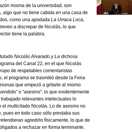
 razón misma de la universidad, son
a, algo que no tiene cabida en una casa de
uados, como una apodada
La Urraca Loca
,
atreven a discrepar de
Nicolás
, lo que
ector tiene la palabra.
itulado
Nicolás Alvarado y La dichosa
rograma del Canal 22, en el que
Nicolás
grupo de respetables comentaristas
, el programa se trasmitió desde la Feria
personas que empezó a gritarle al mismo
“vendido” o “asesino”, lo que evidentemente
trabajado relevantes intelectuales lo
 el multicitado
Nicolás
. Lo de asesino no
e, pues en todo caso sólo prestaba sus
etendieran agredirlo físicamente, lo que de
bligados a rechazar en forma terminante.