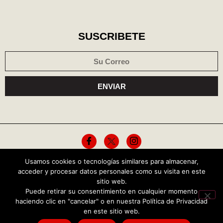
SUSCRIBETE
ENVIAR
Usamos cookies o tecnologías similares para almacenar,
Política de cookies
Aviso de privacidad
acceder y procesar datos personales como su visita en este
sitio web.
Puede retirar su consentimiento en cualquier momento
Copyright © 2026 Central Política
haciendo clic en "cancelar" o en nuestra Política de Privacidad
TENDENCIAS HOY
en este sitio web.
Grupo Frontera pondrá ritmo al Grito de Independen