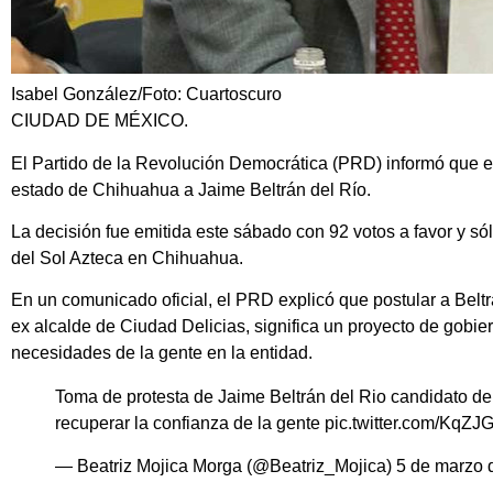
Isabel González/Foto: Cuartoscuro
CIUDAD DE MÉXICO.
El Partido de la Revolución Democrática (PRD) informó que
e
estado de
Chihuahua
a
Jaime Beltrán del Río
.
La decisión fue emitida este sábado con
92 votos a favor y só
del Sol Azteca en Chihuahua.
En un comunicado oficial, el PRD explicó que postular a Be
ex alcalde de Ciudad Delicias, significa un proyecto de gobi
necesidades de la gente en la entidad.
Toma de protesta de Jaime Beltrán del Rio candidato de
recuperar la confianza de la gente
pic.twitter.com/KqZ
— Beatriz Mojica Morga (@Beatriz_Mojica)
5 de marzo 