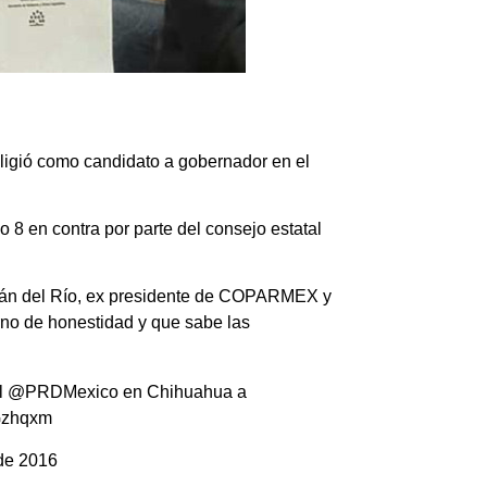
ligió como
candidato a gobernador
en el
lo 8 en contra
por parte del consejo estatal
ltrán del Río, ex presidente de COPARMEX y
erno de honestidad y que sabe las
l
@PRDMexico
en Chihuahua a
JGzhqxm
de 2016