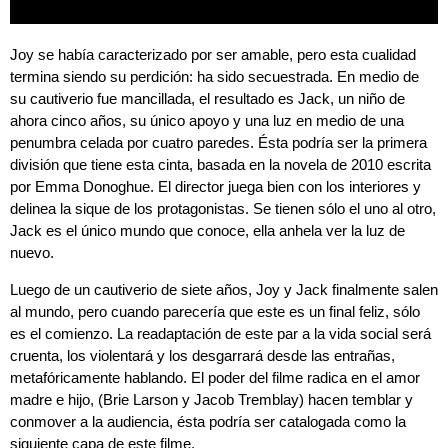
Joy se había caracterizado por ser amable, pero esta cualidad
termina siendo su perdición: ha sido secuestrada. En medio de
su cautiverio fue mancillada, el resultado es Jack, un niño de
ahora cinco años, su único apoyo y una luz en medio de una
penumbra celada por cuatro paredes. Ésta podría ser la primera
división que tiene esta cinta, basada en la novela de 2010 escrita
por
Emma Donoghue
. El director juega bien con los interiores y
delinea la sique de los protagonistas. Se tienen sólo el uno al otro,
Jack es el único mundo que conoce, ella anhela ver la luz de
nuevo.
Luego de un cautiverio de siete años, Joy y Jack finalmente salen
al mundo, pero cuando parecería que este es un final feliz, sólo
es el comienzo. La readaptación de este par a la vida social será
cruenta, los violentará y los desgarrará desde las entrañas,
metafóricamente hablando. El poder del filme radica en el amor
madre e hijo,
(Brie Larson
y
Jacob Tremblay)
hacen temblar y
conmover a la audiencia, ésta podría ser catalogada como la
siguiente capa de este filme.