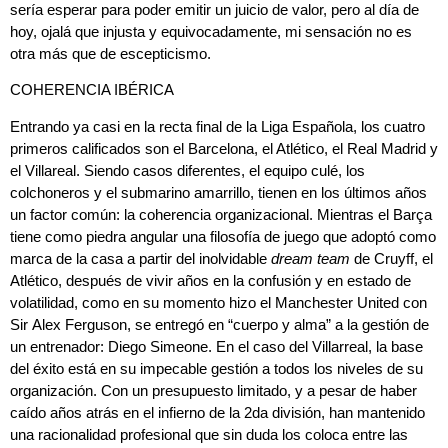
sería esperar para poder emitir un juicio de valor, pero al día de
hoy, ojalá que injusta y equivocadamente, mi sensación no es
otra más que de escepticismo.
COHERENCIA IBÉRICA
Entrando ya casi en la recta final de la Liga Española, los cuatro
primeros calificados son el Barcelona, el Atlético, el Real Madrid y
el Villareal. Siendo casos diferentes, el equipo culé, los
colchoneros y el submarino amarrillo, tienen en los últimos años
un factor común: la coherencia organizacional. Mientras el Barça
tiene como piedra angular una filosofía de juego que adoptó como
marca de la casa a partir del inolvidable
dream team
de
Cruyff
, el
Atlético, después de vivir años en la confusión y en estado de
volatilidad, como en su momento hizo el Manchester United con
Sir
Alex Ferguson
, se entregó en “cuerpo y alma” a la gestión de
un entrenador:
Diego Simeone
. En el caso del Villarreal, la base
del éxito está en su impecable gestión a todos los niveles de su
organización. Con un presupuesto limitado, y a pesar de haber
caído años atrás en el infierno de la 2da división, han mantenido
una racionalidad profesional que sin duda los coloca entre las