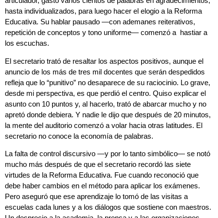
articulador, gastó varios cientos de palabras en agradecimientos,
hasta individualizados, para luego hacer el elogio a la Reforma
Educativa. Su hablar pausado —con ademanes reiterativos,
repetición de conceptos y tono uniforme— comenzó a hastiar a
los escuchas.
El secretario trató de resaltar los aspectos positivos, aunque el
anuncio de los más de tres mil docentes que serán despedidos
refleja que lo “punitivo” no desaparece de su raciocinio. Lo grave,
desde mi perspectiva, es que perdió el centro. Quiso explicar el
asunto con 10 puntos y, al hacerlo, trató de abarcar mucho y no
apretó donde debiera. Y nadie le dijo que después de 20 minutos,
la mente del auditorio comenzó a volar hacia otras latitudes. El
secretario no conoce la economía de palabras.
La falta de control discursivo —y por lo tanto simbólico— se notó
mucho más después de que el secretario recordó las siete
virtudes de la Reforma Educativa. Fue cuando reconoció que
debe haber cambios en el método para aplicar los exámenes.
Pero aseguró que ese aprendizaje lo tomó de las visitas a
escuelas cada lunes y a los diálogos que sostiene con maestros.
Un desprecio a la academia, la prensa y a las organizaciones