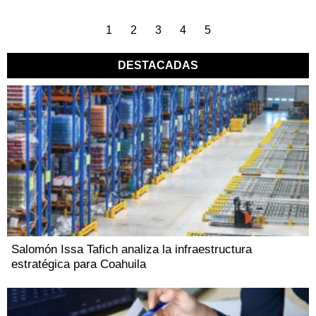
1
2
3
4
5
DESTACADAS
Salomón Issa Tafich analiza la infraestructura
estratégica para Coahuila