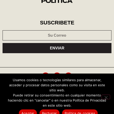
SUSCRIBETE
ENVIAR
Usamos cookies o tecnologías similares para almacenar,
acceder y procesar datos personales como su visita en este
Política de cookies
Aviso de privacidad
sitio web.
Puede retirar su consentimiento en cualquier momento
haciendo clic en "cancelar" o en nuestra Política de Privacidad
Copyright © 2026 Central Política
en este sitio web.
TENDENCIAS HOY
Aceptar
Rechazar
Política de cookies