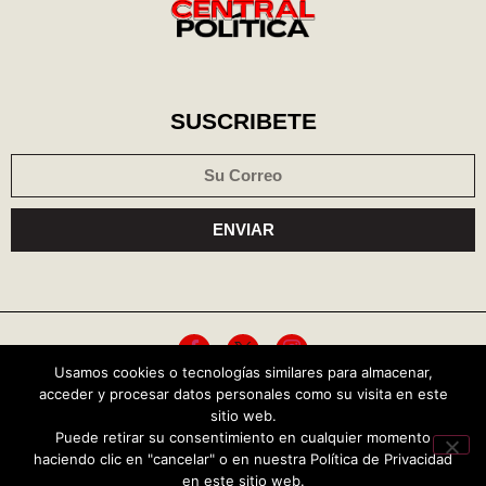
SUSCRIBETE
ENVIAR
Usamos cookies o tecnologías similares para almacenar,
acceder y procesar datos personales como su visita en este
Política de cookies
Aviso de privacidad
sitio web.
Puede retirar su consentimiento en cualquier momento
Copyright © 2026 Central Política
haciendo clic en "cancelar" o en nuestra Política de Privacidad
en este sitio web.