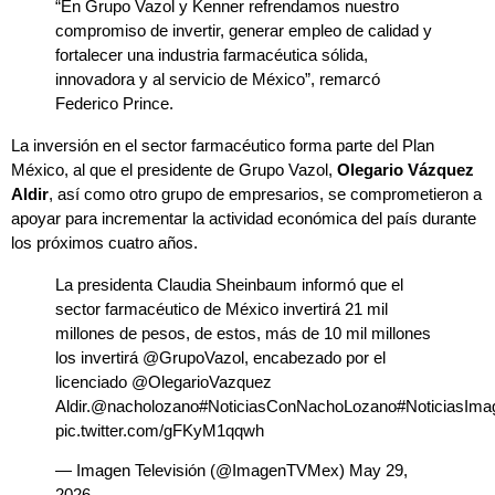
“En Grupo Vazol y Kenner refrendamos nuestro
compromiso de invertir, generar empleo de calidad y
fortalecer una industria farmacéutica sólida,
innovadora y al servicio de México”, remarcó
Federico Prince.
La inversión en el sector farmacéutico forma parte del Plan
México, al que el presidente de Grupo Vazol,
Olegario Vázquez
Aldir
, así como otro grupo de empresarios, se comprometieron a
apoyar para incrementar la actividad económica del país durante
los próximos cuatro años.
La presidenta Claudia Sheinbaum informó que el
sector farmacéutico de México invertirá 21 mil
millones de pesos, de estos, más de 10 mil millones
los invertirá
@GrupoVazol
, encabezado por el
licenciado
@OlegarioVazquez
Aldir.
@nacholozano
#NoticiasConNachoLozano
#NoticiasIma
pic.twitter.com/gFKyM1qqwh
— Imagen Televisión (@ImagenTVMex)
May 29,
2026