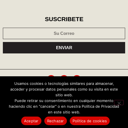
SUSCRIBETE
ENVIAR
Usamos cookies o tecnologías similares para almacenar,
acceder y procesar datos personales como su visita en este
Política de cookies
Aviso de privacidad
sitio web.
Puede retirar su consentimiento en cualquier momento
haciendo clic en "cancelar" o en nuestra Política de Privacidad
Copyright © 2026 Central Política
en este sitio web.
TENDENCIAS HOY
Aceptar
Rechazar
Política de cookies
Selección Mexicana Femenil conquista el oro tras final de infarto